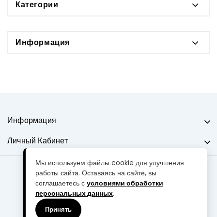
Категории
Информация
Информация
Личный Кабинет
Мы используем файлы cookie для улучшения
работы сайта. Оставаясь на сайте, вы
Мастерская "MARQI" © 2013-2026
соглашаетесь с
условиями обработки
персональных данных
.
Акции
Партнерская программа
Подарочные сертификаты
Производители
Принять