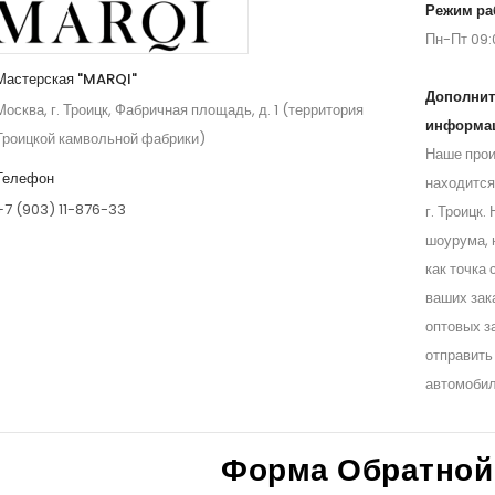
Режим ра
Пн-Пт 09:
Мастерская "MARQI"
Дополнит
Москва, г. Троицк, Фабричная площадь, д. 1 (территория
информа
Троицкой камвольной фабрики)
Наше прои
Телефон
находится
+7 (903) 11-876-33
г. Троицк.
шоурума, 
как точка
ваших зак
оптовых з
отправить
автомобил
Форма Обратной