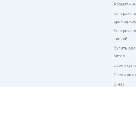
Ароматичес
Контрактно
аромадиф
Контрактно
свечей
Купить аро
оптом
Свечи купи
Свечи опто
О нас
Карта сайт