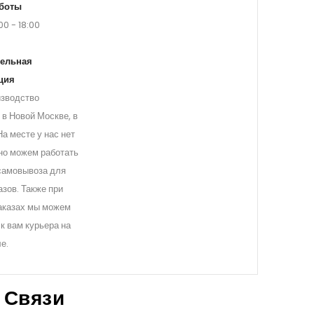
боты
00 - 18:00
ельная
ция
зводство
 в Новой Москве, в
 На месте у нас нет
но можем работать
 самовывоза для
азов. Также при
аказах мы можем
 к вам курьера на
е.
 Связи